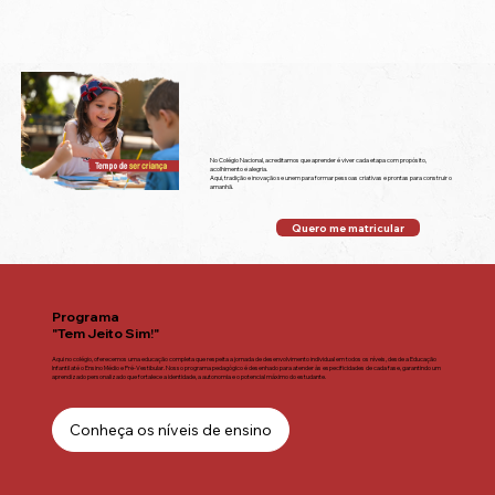
No Colégio Nacional, acreditamos que aprender é viver cada etapa com propósito,
acolhimento e alegria.
Aqui, tradição e inovação se unem para formar pessoas criativas e prontas para construir o
amanhã.
Quero me matricular
Programa
"Tem Jeito Sim!"
Aqui no colégio, oferecemos uma educação completa que respeita a jornada de desenvolvimento individual em todos os níveis, desde a Educação
Infantil até o Ensino Médio e Pré-Vestibular. Nosso programa pedagógico é desenhado para atender às especificidades de cada fase, garantindo um
aprendizado personalizado que fortalece a identidade, a autonomia e o potencial máximo do estudante.
Conheça os níveis de ensino