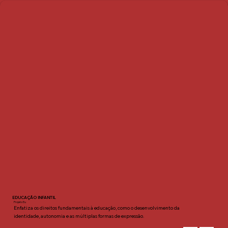
EDUCAÇÃO INFANTIL
Projeto Eu
Enfatiza os direitos fundamentais à educação, como o desenvolvimento da
identidade, autonomia e as múltiplas formas de expressão.